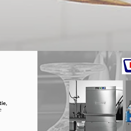
tie,
e