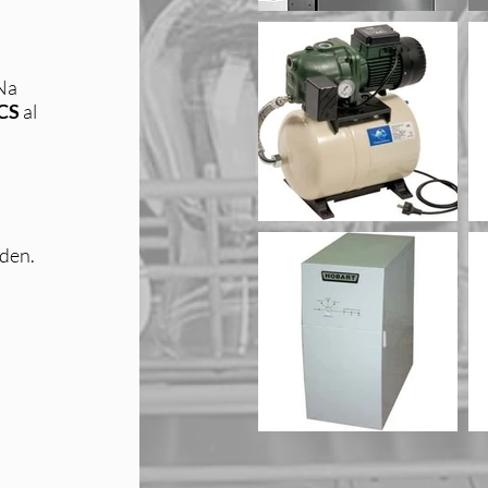
 Na
CS
al
den.